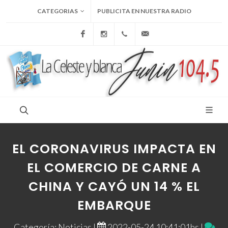
CATEGORIAS
PUBLICITA EN NUESTRA RADIO
Facebook
Instagram
+54 9 236 465-4833
folcemi1@gmail.com
EL CORONAVIRUS IMPACTA EN
EL COMERCIO DE CARNE A
CHINA Y CAYÓ UN 14 % EL
EMBARQUE
Categoría: Noticias |
2022-05-24 10:41:01hs |