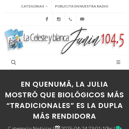
CATEGORIAS
PUBLICITA EN NUESTRA RADIO
Facebook
Instagram
+54 9 236 465-4833
folcemi1@gmail.com
EN QUENUMÁ, LA JULIA
MOSTRÓ QUE BIOLÓGICOS MÁS
“TRADICIONALES” ES LA DUPLA
MÁS RENDIDORA
Categoría: Noticias |
2025-04-24 23:01:10hs |