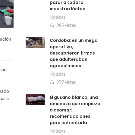
parar a toda la
industria láctea
Noticias
985 vistas
cación
Córdoba: en un mega
operativo,
descubrieron firmas
que adulteraban
agroquímicos
idad
Noticias
977 vistas
rmado
El gusano blanco, una
 para
amenaza que empieza
a asomar:
recomendaciones
para enfrentarla
Noticias