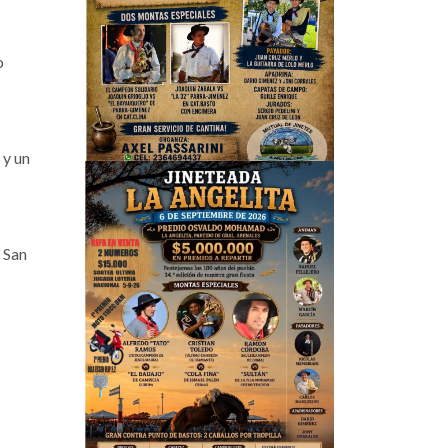
o
 y un
 San