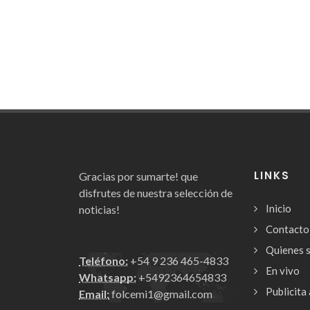
LINKS
Gracias por sumarte! que
disfrutes de nuestra selección de
Inicio
noticias!
Contacto
Quienes 
Teléfono:
+54 9 236 465-4833
En vivo
Whatsapp:
+5492364654833
Publicita 
Email:
folcemi1@gmail.com