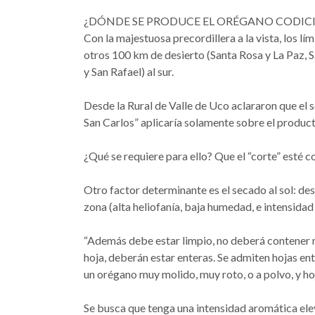
¿DÓNDE SE PRODUCE EL ORÉGANO CODIC
Con la majestuosa precordillera a la vista, los l
otros 100 km de desierto (Santa Rosa y La Paz, Sa
y San Rafael) al sur.
Desde la Rural de Valle de Uco aclararon que el 
San Carlos” aplicaría solamente sobre el product
¿Qué se requiere para ello? Que el “corte” esté c
Otro factor determinante es el secado al sol: de
zona (alta heliofanía, baja humedad, e intensida
“Además debe estar limpio, no deberá contener ni
hoja, deberán estar enteras. Se admiten hojas 
un orégano muy molido, muy roto, o a polvo, y h
Se busca que tenga una intensidad aromática elev