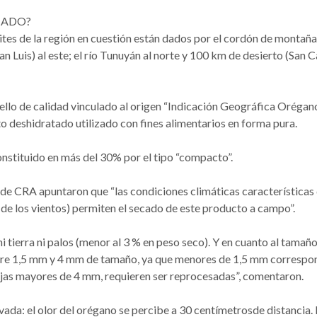
IADO?
ímites de la región en cuestión están dados por el cordón de montaña
n Luis) al este; el río Tunuyán al norte y 100 km de desierto (San C
sello de calidad vinculado al origen “Indicación Geográfica Orégan
o deshidratado utilizado con fines alimentarios en forma pura.
onstituido en más del 30% por el tipo “compacto”.
sde CRA apuntaron que “las condiciones climáticas características 
d de los vientos) permiten el secado de este producto a campo”.
 tierra ni palos (menor al 3 % en peso seco). Y en cuanto al tamaño
entre 1,5 mm y 4 mm de tamaño, ya que menores de 1,5 mm correspo
ojas mayores de 4 mm, requieren ser reprocesadas”, comentaron.
ada: el olor del orégano se percibe a 30 centímetrosde distancia.