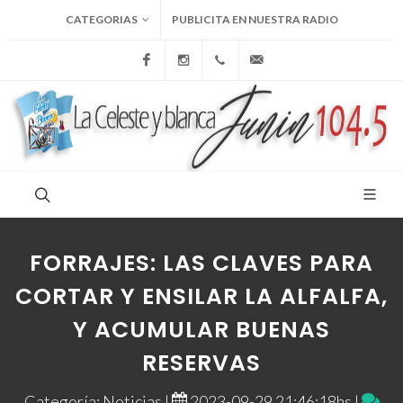
CATEGORIAS
PUBLICITA EN NUESTRA RADIO
Facebook
Instagram
+54 9 236 465-4833
folcemi1@gmail.com
FORRAJES: LAS CLAVES PARA
CORTAR Y ENSILAR LA ALFALFA,
Y ACUMULAR BUENAS
RESERVAS
Categoría: Noticias |
2023-09-29 21:46:18hs |