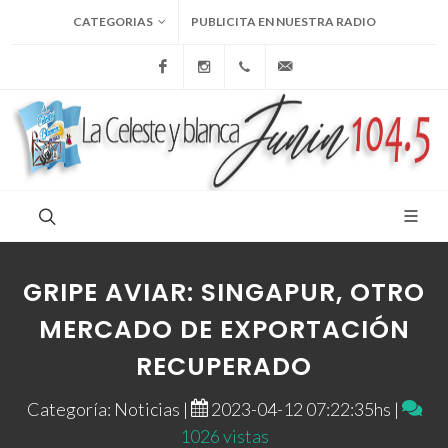
CATEGORIAS
PUBLICITA EN NUESTRA RADIO
Facebook
Instagram
+54 9 236 465-4833
folcemi1@gmail.com
GRIPE AVIAR: SINGAPUR, OTRO
MERCADO DE EXPORTACIÓN
RECUPERADO
Categoría: Noticias |
2023-04-12 07:22:35hs |
1026 vistas