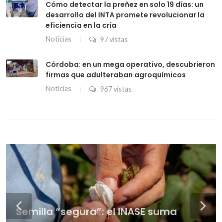
Cómo detectar la preñez en solo 19 días: un
desarrollo del INTA promete revolucionar la
eficiencia en la cría
Noticias
97 vistas
Córdoba: en un mega operativo, descubrieron
firmas que adulteraban agroquímicos
Noticias
967 vistas
“Que aparezca el crédito”: en la
La dicotomía del maíz: a días de la
Vacuna antiaftosa: la Sociedad Rural
Semilla “segura”: el INASE suma
cadena ganadera ponen el foco en
siembra gana poder de compra con
Del derecho penal a la genética
asegura que el precio bajó y
La genética le gana al pulgón