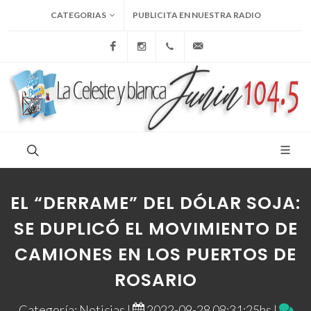
CATEGORIAS
PUBLICITA EN NUESTRA RADIO
Facebook
Instagram
+54 9 236 465-4833
folcemi1@gmail.com
EL “DERRAME” DEL DÓLAR SOJA:
SE DUPLICÓ EL MOVIMIENTO DE
CAMIONES EN LOS PUERTOS DE
ROSARIO
Categoría: Noticias |
2022-09-28 08:31:25hs |